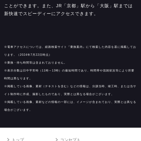
ことができます。また、JR「京都」駅から「大阪」駅までは
新快速でスピーディーにアクセスできます。
※電車アクセスについては、経路検索サイト『乗換案内』にて検索した内容を基に掲載してお
ります。（2024年7月22日時点）
※乗換・待ち時間等は含まれておりません。
※表示分数は日中平常時（11時～13時）の最短時間であり、時間帯や混雑状況等により所要
時間は異なります。
※掲載している画像、素材（テキストを含む）などの情報は、分譲当時、竣工時、または当サ
イト制作時に作成、撮影したものであり、実際とは異なる場合がございます。
※掲載している画像、素材などの情報の一部には、イメージが含まれており、実際とは異なる
場合がございます。
トップ
コンセプト