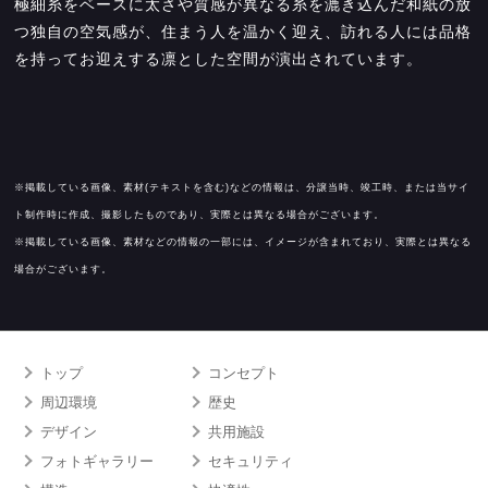
極細糸をベースに太さや質感が異なる糸を漉き込んだ和紙の放
つ独自の空気感が、住まう人を温かく迎え、訪れる人には品格
を持ってお迎えする凛とした空間が演出されています。
※掲載している画像、素材(テキストを含む)などの情報は、分譲当時、竣工時、または当サイ
ト制作時に作成、撮影したものであり、実際とは異なる場合がございます。
※掲載している画像、素材などの情報の一部には、イメージが含まれており、実際とは異なる
場合がございます。
トップ
コンセプト
周辺環境
歴史
デザイン
共用施設
フォトギャラリー
セキュリティ