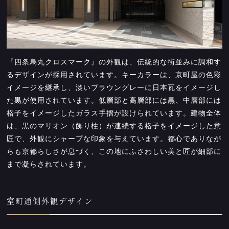
『四条烏丸クロスマーク』の外観は、伝統的な街並みに調和す
るデザインが採用されています。キーカラーは、京町屋の色彩
イメージを継承し、淡いブラウングレーに日本瓦をイメージし
た黒が使用されています。低層部と高層部には黒、中層部には
格子をイメージしたガラス手摺が設けられています。建物全体
は、黒のマリオン（飾り柱）が連続する格子をイメージした意
匠で、外観にシャープな印象を与えています。都心でありなが
らも京都らしさが息づく、この地にふさわしい美と匠が細部に
まで凝らされています。
室町通側外観デザイン