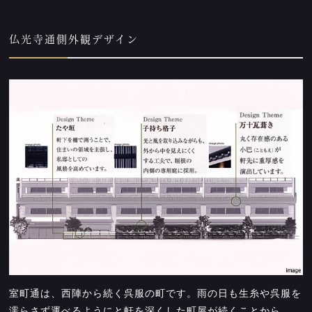
仏光寺通側外観デザイン
室町通は、西陣から続く呉服の町です。雨の日も生糸や呉服を
濡らさず運べるようにと軒を深くした町屋が続くことから、